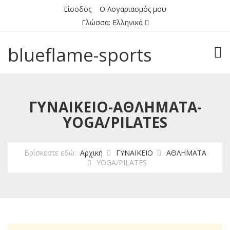
Είσοδος
Ο Λογαριασμός μου
Γλώσσα:
Ελληνικά
blueflame-sports
TOG
ΓΥΝΑΙΚΕΙΟ-ΑΘΛΗΜΑΤΑ-
YOGA/PILATES
Βρίσκεστε εδώ:
Αρχική
ΓΥΝΑΙΚΕΙΟ
ΑΘΛΗΜΑΤΑ
YOGA/PILATES